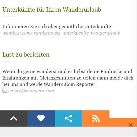
Unterkünfte für Ihren Wanderurlaub
Informieren Sie sich über gemütliche Unterkünfte!
wandern.com/wanderhotels-unterkuenfte-wanderurlaub
Lust zu berichten
Wenn du gerne wanderst und es liebst deine Eindrücke und
Erfahrungen mit Gleichgesinnten zu teilen dann melde dich
bei uns und werde Wandern.Com Reporter!
service@wandern.com
Liken
Teilen
Abonnieren
Dir gefällt diese Seite? Dann empfehle Sie deinen Freunden.
Wenn auch du begeistert bist dann freuen wir uns über ein Share auf
Erhalte regelmäßig aktuelle Informationen und Angebote rund ums
Facebook & Co.
Wandern, völlig kostenlos und bequem per E-Mail.