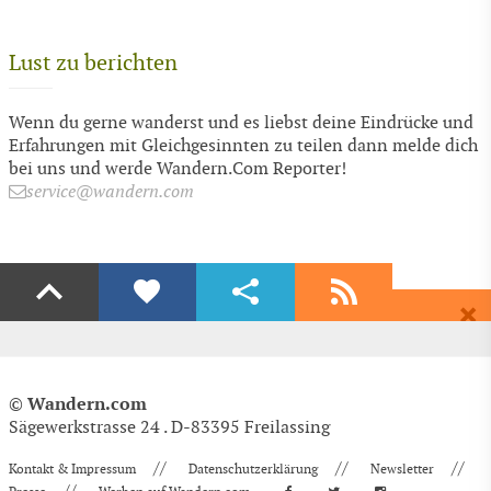
Lust zu berichten
Wenn du gerne wanderst und es liebst deine Eindrücke und
Erfahrungen mit Gleichgesinnten zu teilen dann melde dich
bei uns und werde Wandern.Com Reporter!
service@wandern.com
Liken
Teilen
Abonnieren
Dir gefällt diese Seite? Dann empfehle Sie deinen Freunden.
Wenn auch du begeistert bist dann freuen wir uns über ein Share auf
Erhalte regelmäßig aktuelle Informationen und Angebote rund ums
Facebook & Co.
Wandern, völlig kostenlos und bequem per E-Mail.
EMPFEHLEN
Wandern.com
©
Blog-Beitrag
(Wandern, Walken, Spazieren | wandern.com)
EINTRAGEN
Passender Wanderschuh gesucht❓ So findet man den passenden Schuh
Auch über Likes auf Facebook und Google+ freuen wir uns!
Sägewerkstrasse 24 . D-83395 Freilassing
für jedes Outdoor-Vergnügen! ✅ Hier gehts zu den Tipps.
Empfehlen
//
//
//
Kontakt & Impressum
Datenschutzerklärung
Newsletter
https://www.wandern.com/blog/wandern-walken-
So funktioniert es:
outdoorschuhe.html
Tweet