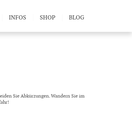
INFOS
SHOP
BLOG
derwege
Produkttests
Wetter & Gesundheit
Wandertipps
Pflanzen
Newsletter
meiden Sie Abkürzungen. Wandern Sie im
fahr!