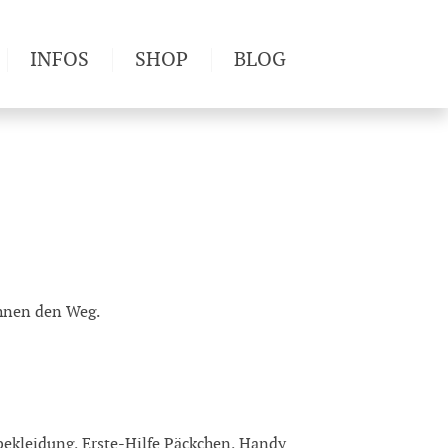
INFOS
SHOP
BLOG
derwege
Produkttests
Wetter & Gesundheit
Wandertipps
Pflanzen
Newsletter
Ihnen den Weg.
bekleidung, Erste-Hilfe Päckchen, Handy