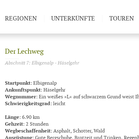
REGIONEN
UNTERKÜNFTE
TOUREN
Weitwan
Der Lechweg
Abschnitt 7: Elbigenalp - Häselgehr
Startpunkt
: Elbigenalp
Ankunftspunkt
: Häselgehr
Wegnummer
: Ein weißes »L« auf schwarzem Grund weist 
Schwierigkeitsgrad
: leicht
Länge
: 6.90 km
Gehzeit
: 2 Stunden
Wegbeschaffenheit
: Asphalt, Schotter, Wald
Ausrüstung
: Gute Bergschuhe, Brotzeit und Trinken, Regen