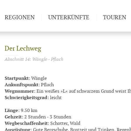
REGIONEN
UNTERKÜNFTE
TOUREN
Weitwan
Der Lechweg
Abschnitt 14: Wängle - Pflach
Startpunkt
: Wängle
Ankunftspunkt
: Pflach
Wegnummer
: Ein weißes »L« auf schwarzem Grund weist 
Schwierigkeitsgrad
: leicht
Länge
: 9.50 km
Gehzeit
: 2 Stunden - 3 Stunden
Wegbeschaffenheit
: Schotter, Wald
Ausrüstung
: Gute Bergschuhe, Brotzeit und Trinken, Regen