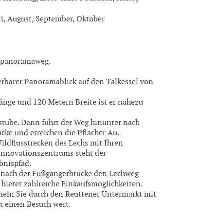
Juli, August, September, Oktober
enpanoramaweg.
derbarer Panoramablick auf den Talkessel von
änge und 120 Metern Breite ist er nahezu
stube. Dann führt der Weg hinunter nach
cke und erreichen die Pflacher Au.
 Wildflusstrecken des Lechs mit Ihren
Innovationszentrums steht der
bnispfad.
 nach der Fußgängerbrücke den Lechweg
 bietet zahlreiche Einkaufsmöglichkeiten.
eln Sie durch den Reuttener Untermarkt mit
t einen Besuch wert.