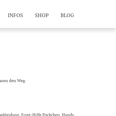
INFOS
SHOP
BLOG
derwege
Produkttests
Wetter & Gesundheit
Wandertipps
Pflanzen
Newsletter
Ihnen den Weg.
bekleidung, Erste-Hilfe Päckchen, Handy