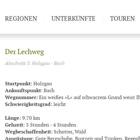
REGIONEN
UNTERKÜNFTE
TOUREN
Weitwan
Der Lechweg
Abschnitt 5: Holzgau - Bach
Startpunkt
: Holzgau
Ankunftspunkt
: Bach
Wegnummer
: Ein weißes »L« auf schwarzem Grund weist 
Schwierigkeitsgrad
: leicht
Länge
: 9.70 km
Gehzeit
: 3 Stunden - 4 Stunden
Wegbeschaffenheit
: Schotter, Wald
Ausrüstung
: Gute Bergschuhe, Brotzeit und Trinken, Regen