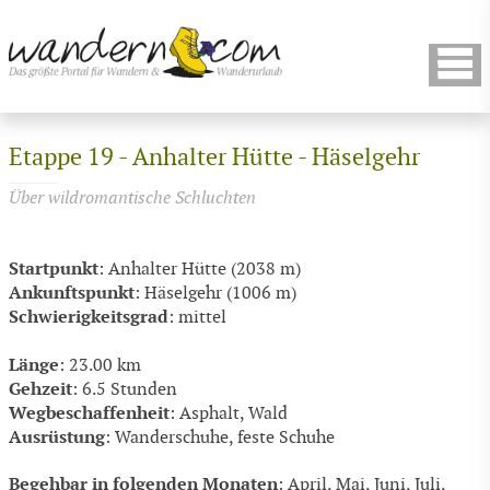
Etappe 19 - Anhalter Hütte - Häselgehr
Über wildromantische Schluchten
Startpunkt
: Anhalter Hütte (2038 m)
Ankunftspunkt
: Häselgehr (1006 m)
Schwierigkeitsgrad
: mittel
Länge
: 23.00 km
Gehzeit
: 6.5 Stunden
Wegbeschaffenheit
: Asphalt, Wald
Ausrüstung
: Wanderschuhe, feste Schuhe
Begehbar in folgenden Monaten
: April, Mai, Juni, Juli,