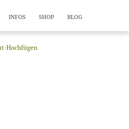
INFOS
SHOP
BLOG
derwege
Produkttests
Wetter & Gesundheit
ert-Hochfügen
Wandertipps
Pflanzen
Newsletter