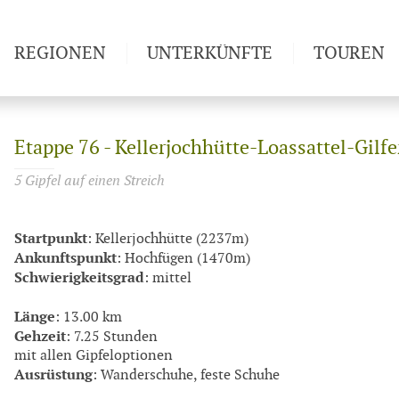
REGIONEN
UNTERKÜNFTE
TOUREN
Weitwan
Etappe 76 - Kellerjochhütte-Loassattel-Gilf
5 Gipfel auf einen Streich
Startpunkt
: Kellerjochhütte (2237m)
Ankunftspunkt
: Hochfügen (1470m)
Schwierigkeitsgrad
: mittel
Länge
: 13.00 km
Gehzeit
: 7.25 Stunden
mit allen Gipfeloptionen
Ausrüstung
: Wanderschuhe, feste Schuhe