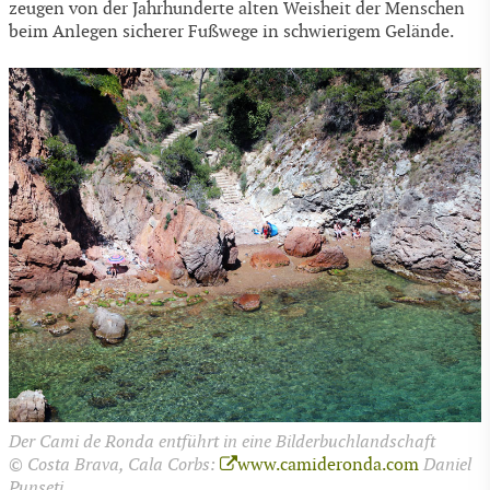
zeugen von der Jahrhunderte alten Weisheit der Menschen
beim Anlegen sicherer Fußwege in schwierigem Gelände.
Der Cami de Ronda entführt in eine Bilderbuchlandschaft
© Costa Brava, Cala Corbs:
www.camideronda.com
Daniel
Punseti